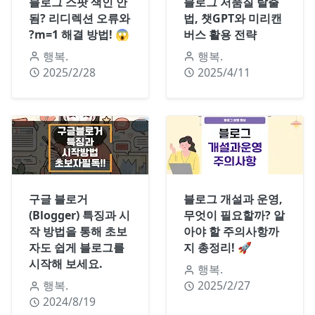
블로그 스팟 색인 안
블로그 저품질 탈출
됨? 리디렉션 오류와
법, 챗GPT와 미리캔
?m=1 해결 방법! 😱
버스 활용 전략
행복.
행복.
2025/2/28
2025/4/11
구글 블로거
블로그 개설과 운영,
(Blogger) 특징과 시
무엇이 필요할까? 알
작 방법을 통해 초보
아야 할 주의사항까
자도 쉽게 블로그를
지 총정리! 🚀
시작해 보세요.
행복.
행복.
2025/2/27
2024/8/19